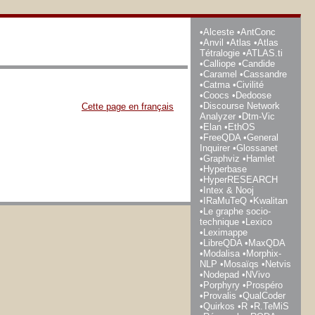
Alceste
AntConc
Anvil
Atlas
Atlas
Tétralogie
ATLAS.ti
Calliope
Candide
Caramel
Cassandre
Catma
Civilité
Coocs
Dedoose
Discourse Network
Cette page en français
Analyzer
Dtm-Vic
Elan
EthOS
FreeQDA
General
Inquirer
Glossanet
Graphviz
Hamlet
Hyperbase
HyperRESEARCH
Intex & Nooj
IRaMuTeQ
Kwalitan
Le graphe socio-
technique
Lexico
Leximappe
LibreQDA
MaxQDA
Modalisa
Morphix-
NLP
Mosaïqs
Netvis
Nodepad
NVivo
Porphyry
Prospéro
Provalis
QualCoder
Quirkos
R
R.TeMiS