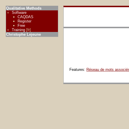
Qualitative Methods
Software
CAQDAS
Register
Free
Training
[fr]
Christophe Lejeune
Features:
Réseau de mots associé