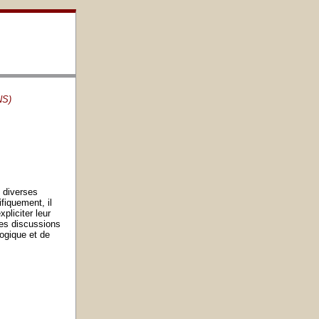
NS)
s diverses
fiquement, il
pliciter leur
des discussions
logique et de