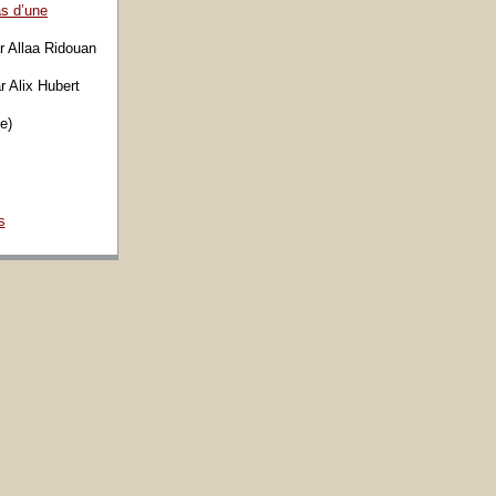
as d’une
r Allaa Ridouan
r Alix Hubert
e)
s