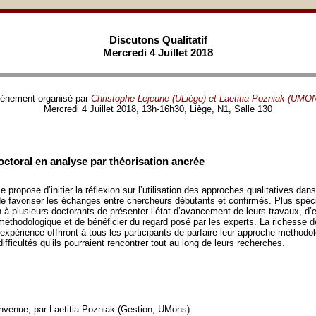
Discutons Qualitatif
Mercredi 4 Juillet 2018
énement organisé par
Christophe Lejeune (ULiège) et Laetitia Pozniak (UMO
Mercredi 4 Juillet 2018, 13h-16h30, Liège, N1, Salle 130
ctoral en analyse par théorisation ancrée
 propose d’initier la réflexion sur l’utilisation des approches qualitatives dan
 de favoriser les échanges entre chercheurs débutants et confirmés. Plus spéci
n à plusieurs doctorants de présenter l’état d’avancement de leurs travaux, d’ex
thodologique et de bénéficier du regard posé par les experts. La richesse 
’expérience offriront à tous les participants de parfaire leur approche méthodo
ifficultés qu’ils pourraient rencontrer tout au long de leurs recherches.
nvenue, par Laetitia Pozniak (Gestion, UMons)