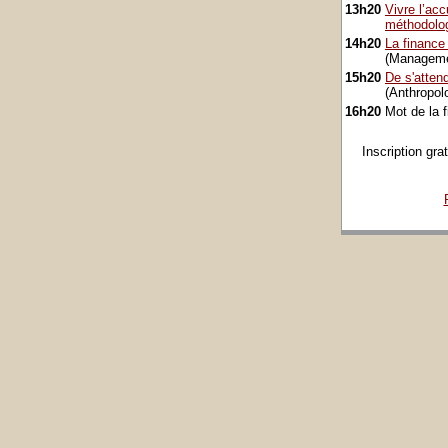
13h20
Vivre l’acc
méthodolog
14h20
La finance 
(Manageme
15h20
De s'atten
(Anthropol
16h20
Mot de la 
Inscription gra