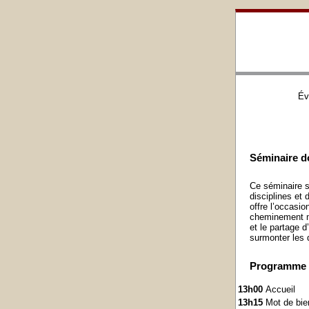
Év
Séminaire do
Ce séminaire se
disciplines et
offre l’occasio
cheminement mé
et le partage d
surmonter les d
Programme
13h00
Accueil
13h15
Mot de bie