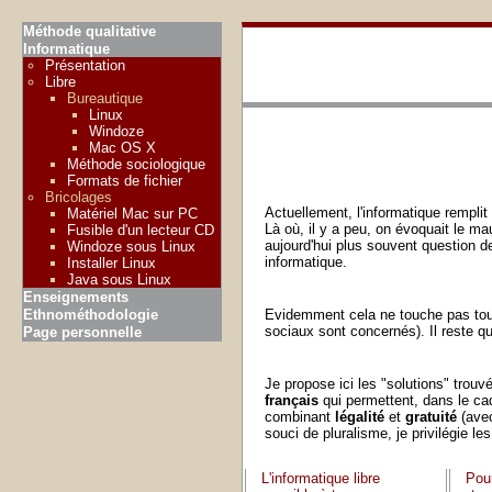
Méthode qualitative
Informatique
Présentation
Libre
Bureautique
Linux
Windoze
Mac OS X
Méthode sociologique
Formats de fichier
Bricolages
Actuellement, l'informatique remplit 
Matériel Mac sur PC
Là où, il y a peu, on évoquait le ma
Fusible d'un lecteur CD
aujourd'hui plus souvent question de
Windoze sous Linux
informatique.
Installer Linux
Java sous Linux
Enseignements
Ethnométhodologie
Evidemment cela ne touche pas tout
sociaux sont concernés). Il reste que
Page personnelle
Je propose ici les "solutions" trouvé
français
qui permettent, dans le cad
combinant
légalité
et
gratuité
(avec
souci de pluralisme, je privilégie le
L'informatique libre
Pou