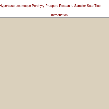
Hyperbase
Leximappe
Porphyry
Prospero
Reseau-lu
Sampler
Sato
Tlab
Introduction