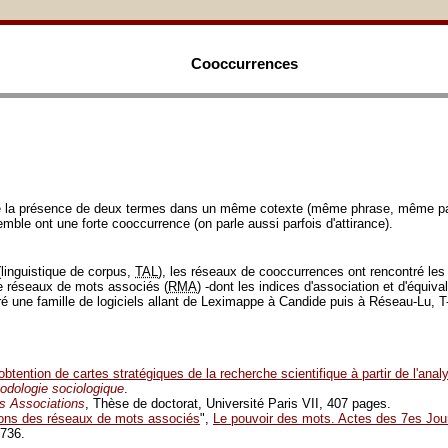
Cooccurrences
e la présence de deux termes dans un même cotexte (même phrase, même p
le ont une forte cooccurrence (on parle aussi parfois d'attirance).
linguistique de corpus,
TAL
), les réseaux de cooccurrences ont rencontré les
de réseaux de mots associés (
RMA
) -dont les indices d'association et d'équi
ré une famille de logiciels allant de Leximappe à Candide puis à Réseau-Lu, T-
'obtention de cartes stratégiques de la recherche scientifique à partir de l'an
hodologie sociologique
.
s Associations
, Thèse de doctorat, Université Paris VII, 407 pages.
ons des réseaux de mots associés
",
Le pouvoir des mots. Actes des 7es Jour
-736.