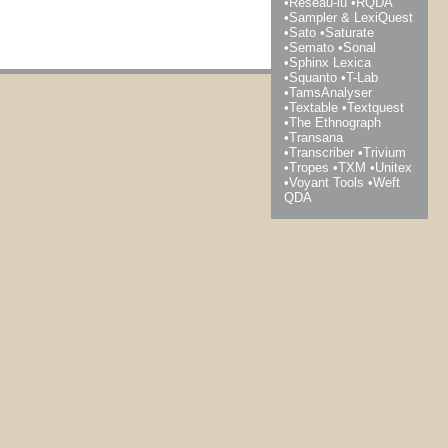
Réseau-lu
RQDA
Sampler & LexiQuest
Sato
Saturate
Semato
Sonal
Sphinx Lexica
Squanto
T-Lab
TamsAnalyser
Textable
Textquest
The Ethnograph
Transana
Transcriber
Trivium
Tropes
TXM
Unitex
Voyant Tools
Weft
QDA