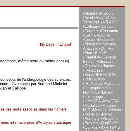
Alceste
AntConc
Anvil
Atlas
Atlas
Tétralogie
ATLAS.ti
Calliope
Candide
Caramel
Cassandre
Catma
Civilité
Coocs
Dedoose
Discourse Network
This page in English
Analyzer
Dtm-Vic
Elan
EthOS
FreeQDA
General
aragraphe, même texte ou même corpus).
Inquirer
Glossanet
Graphviz
Hamlet
Hyperbase
HyperRESEARCH
Intex & Nooj
 concepts de l'anthropologie des sciences.
IRaMuTeQ
Kwalitan
valence- développés par Bertrand Michelet
Le graphe socio-
Lab et Calliope.
technique
Lexico
Leximappe
LibreQDA
MaxQDA
Modalisa
Morphix-
alyse des mots associés dans les fichiers
NLP
Mosaïqs
Netvis
Nodepad
NVivo
Porphyry
Prospéro
nées internationales d'Analyse statistique
Provalis
QualCoder
Quirkos
R
R.TeMiS