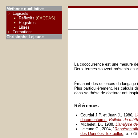
Méthode qualitative
Logiciels
Réflexifs
(CAQDAS)
Registres
Libres
Formations
Christophe Lejeune
La cooccurrence est une mesure d
Deux termes souvent présents ensemb
Émanant des sciences du langage (
Plus particulièrement, les calculs 
dans sa thèse de doctorat ont inspi
Références
Courtial J.P. et Juan J., 1986,
L
documentaires
,
Bulletin de mét
Michelet, B., 1988,
L'analyse de
Lejeune C., 2004, "
Représentati
des Données Textuelles
, p. 726