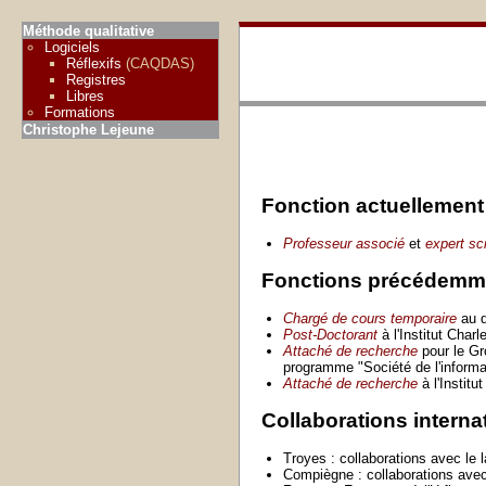
Méthode qualitative
Logiciels
Réflexifs
(CAQDAS)
Registres
Libres
Formations
Christophe Lejeune
Fonction actuellemen
Professeur associé
et
expert sci
Fonctions précédemm
Chargé de cours temporaire
au d
Post-Doctorant
à l'Institut Char
Attaché de recherche
pour le Gr
programme "Société de l'inform
Attaché de recherche
à l'Instit
Collaborations interna
Troyes : collaborations avec le 
Compiègne : collaborations av