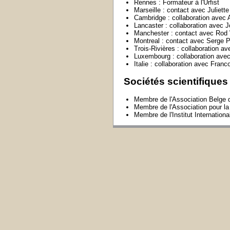
Rennes : Formateur à l'Urfist
Marseille : contact avec Juliett
Cambridge : collaboration avec 
Lancaster : collaboration avec
Manchester : contact avec Rod
Montreal : contact avec Serge P
Trois-Rivières : collaboration a
Luxembourg : collaboration ave
Italie : collaboration avec Franc
Sociétés scientifiques
Membre de l'Association Belge d
Membre de l'Association pour la
Membre de l'Institut Internation