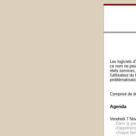
Les logiciels d
ce nom ne peut
réels services,
l'utilisateur d
problématisatio
Composé de deu
Agenda
Vendredi 7 No
Dans la pre
d'appréhend
chaque fami