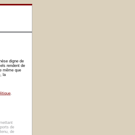
thèse digne de
iels rendent de
rive même que
, la
itique
.
rmettant
pports de
ntenu, de