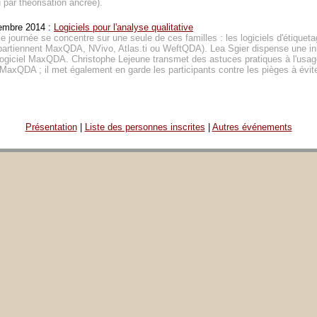
 par théorisation ancrée).
embre 2014 :
Logiciels pour l'analyse qualitative
 journée se concentre sur une seule de ces familles : les logiciels d'étiquetag
partiennent MaxQDA, NVivo, Atlas.ti ou WeftQDA). Lea Sgier dispense une ini
logiciel MaxQDA. Christophe Lejeune transmet des astuces pratiques à l'usage
MaxQDA ; il met également en garde les participants contre les pièges à évite
Présentation
|
Liste des personnes inscrites
|
Autres événements