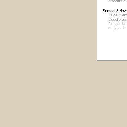
discours ou
Samedi 8 Nov
La deuxième
laquelle ap
l'usage du 
du type de 