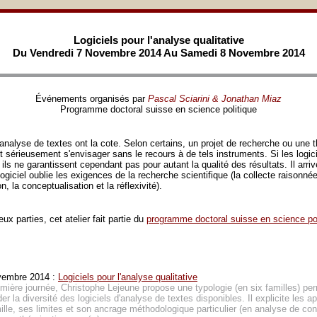
Logiciels pour l'analyse qualitative
Du Vendredi 7 Novembre 2014 Au Samedi 8 Novembre 2014
Événements organisés par
Pascal Sciarini & Jonathan Miaz
Programme doctoral suisse en science politique
'analyse de textes ont la cote. Selon certains, un projet de recherche ou une 
 sérieusement s'envisager sans le recours à de tels instruments. Si les logic
 ils ne garantissent cependant pas pour autant la qualité des résultats. Il ar
u logiciel oublie les exigences de la recherche scientifique (la collecte raisonnée
n, la conceptualisation et la réflexivité).
x parties, cet atelier fait partie du
programme doctoral suisse en science pol
vembre 2014 :
Logiciels pour l'analyse qualitative
mière journée, Christophe Lejeune propose une typologie (en six familles) pe
er la diversité des logiciels d'analyse de textes disponibles. Il explicite les a
lle, ses limites et son ancrage méthodologique particulier (en analyse de co