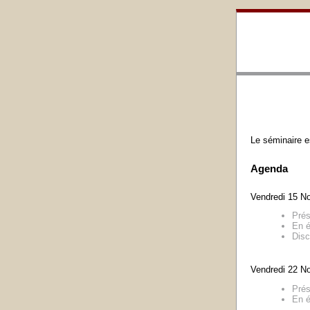
Le séminaire e
Agenda
Vendredi 15 N
Prés
En é
Disc
Vendredi 22 N
Prés
En é